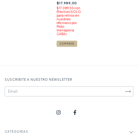
$17.989,00
$17.089,55
con
Efectivo (SOLO
para retiros en
nuestras
oficinas o por
Moto
mensajeria
CABA)
SUSCRIBITE A NUESTRO NEWSLETTER
CATEGORÍAS