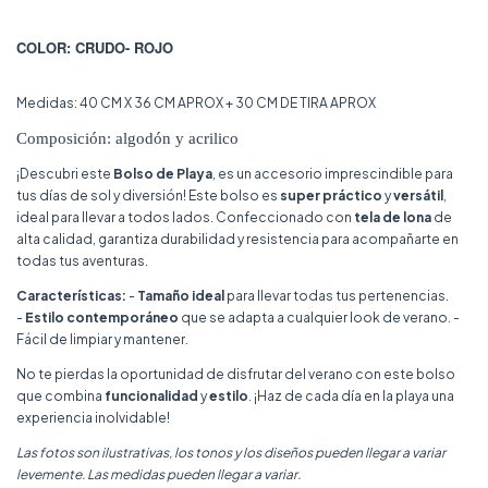
COLOR: CRUDO- ROJO
Medidas: 40 CM X 36 CM APROX + 30 CM DE TIRA APROX
Composición: algodón y acrilico
¡Descubri este
Bolso de Playa
, es un accesorio imprescindible para
tus días de sol y diversión! Este bolso es
super práctico
y
versátil
,
ideal para llevar a todos lados. Confeccionado con
tela de lona
de
alta calidad, garantiza durabilidad y resistencia para acompañarte en
todas tus aventuras.
Características:
-
Tamaño ideal
para llevar todas tus pertenencias.
-
Estilo contemporáneo
que se adapta a cualquier look de verano. -
Fácil de limpiar y mantener.
No te pierdas la oportunidad de disfrutar del verano con este bolso
que combina
funcionalidad
y
estilo
. ¡Haz de cada día en la playa una
experiencia inolvidable!
Las fotos son ilustrativas, los tonos y los diseños pueden llegar a variar
levemente. Las medidas pueden llegar a variar.