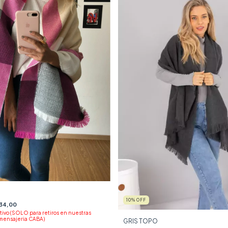
10
%
OFF
34,00
tivo (SOLO para retiros en nuestras
 mensajeria CABA)
GRIS TOPO