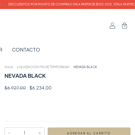
UENTOS POR MONTO DE COMPRAS! 5% A PARTIR DE $150.000, 10% A PARTIR DE $250.00
0
R
CONTACTO
Inicio
.
LIQUIDACION FIN DE TEMPORADA!
.
NEVADA BLACK
NEVADA BLACK
$6.927,00
$6.234,00