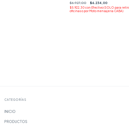
$6.927,00
$6.234,00
$5.922,30
con
Efectivo (SOLO para retir
oficinas o por Moto mensajeria CABA)
CATEGORÍAS
INICIO
PRODUCTOS