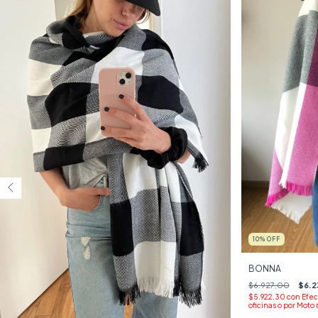
10
%
OFF
BONNA
$6.927,00
$6.2
$5.922,30
con
Efec
oficinas o por Moto