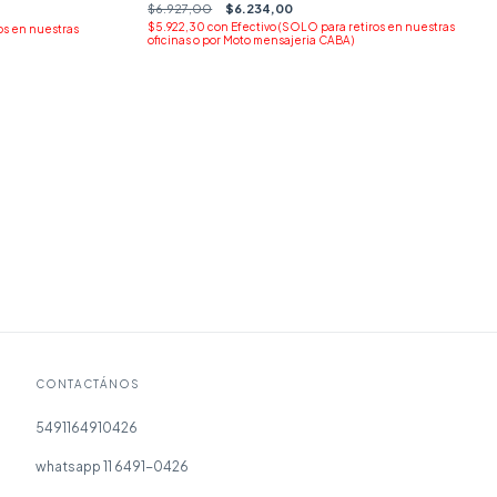
$6.927,00
$6.234,00
$5.922,30
con
Efectivo (SOLO para retiros en nuestras
os en nuestras
oficinas o por Moto mensajeria CABA)
CONTACTÁNOS
5491164910426
whatsapp 11 6491-0426